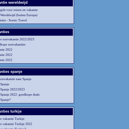
ntie wereldwijd
gels voor reizen en vakantie
 Wereldwijd (buiten Europa)
ties - Scenic Travel
nties
e zonvakantie 2022/2023
kope zonvakanties
ntie 2022
ntie 2022
ntie 2022
nties spanje
zonvakantie naar Spanje
 Spanje
 Spanje 2022/2023
 Spanje 2022: goedkope deals
 Spanje?
ties turkije
 vakantie Turkije
 vakantie Turkije 2022