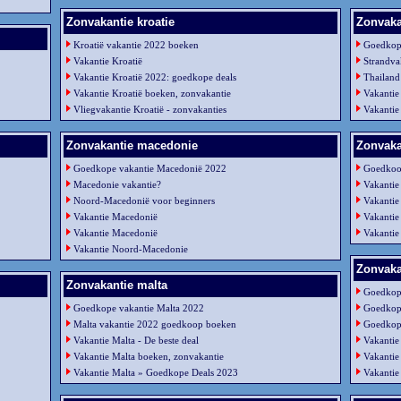
Zonvakantie kroatie
Zonvaka
Kroatië vakantie 2022 boeken
Goedkope
Vakantie Kroatië
Strandva
Vakantie Kroatië 2022: goedkope deals
Thailand
Vakantie Kroatië boeken, zonvakantie
Vakantie
Vliegvakantie Kroatië - zonvakanties
Vakantie
Zonvakantie macedonie
Zonvaka
Goedkope vakantie Macedonië 2022
Goedkoo
Macedonie vakantie?
Vakantie
Noord-Macedonië voor beginners
Vakantie
Vakantie Macedonië
Vakantie
Vakantie Macedonië
Vakantie
Vakantie Noord-Macedonie
Zonvakan
Zonvakantie malta
Goedkope
Goedkope vakantie Malta 2022
Goedkope
Malta vakantie 2022 goedkoop boeken
Goedkope
Vakantie Malta - De beste deal
Vakantie
Vakantie Malta boeken, zonvakantie
Vakantie
Vakantie Malta » Goedkope Deals 2023
Vakantie