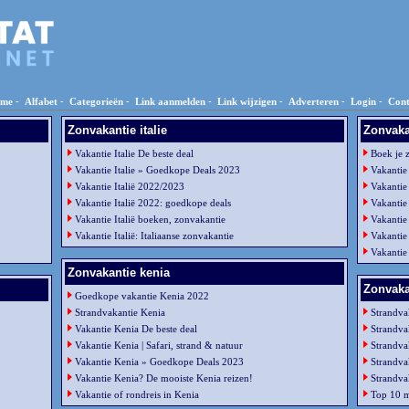
me
-
Alfabet
-
Categorieën
-
Link aanmelden
-
Link wijzigen
-
Adverteren
-
Login
-
Cont
Zonvakantie italie
Zonvaka
Vakantie Italie De beste deal
Boek je 
Vakantie Italie » Goedkope Deals 2023
Vakantie
Vakantie Italië 2022/2023
Vakantie
Vakantie Italië 2022: goedkope deals
Vakantie
Vakantie Italië boeken, zonvakantie
Vakantie
Vakantie Italië: Italiaanse zonvakantie
Vakantie
Vakantie
Zonvakantie kenia
Zonvaka
Goedkope vakantie Kenia 2022
Strandvakantie Kenia
Strandva
Vakantie Kenia De beste deal
Strandva
Vakantie Kenia | Safari, strand & natuur
Strandva
Vakantie Kenia » Goedkope Deals 2023
Strandva
Vakantie Kenia? De mooiste Kenia reizen!
Strandva
Vakantie of rondreis in Kenia
Top 10 m