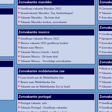
Zonvakantie marokko
Zonvaka
Goedkope vakantie Marokko 2022
Coronare
Strandvakantie Marokko: Top Aanbiedingen!
Vakantie
Vakantie Marokko - De beste deal
Zonvakan
Vakantie Marokko boeken, zonvakantie
Zonvaka
Zonvakantie mexico
Goedkop
Goedkope vakantie Mexico 2022
Spotgoed
Mexico vakantie 2022 goedkoop boeken
Zonvaka
Reizen naar Mexico
Zonvaka
Vakantie Mexico (vlucht + hotel)
Zonvaka
Vakantie Mexico - De beste deal
Vakantie Mexico - Voordelige zonvakanties
Zonvaka
Boek je 
Zonvakantie middelandse zee
Vakantie
Luxe hotels aan de Middellandse Zee
Vakantie
Reizen naar Middellandse Zee
Vakantie
Vakantie aan de Middellandse Zee in Israël
Vakantie
Zonvakantie portugal
Zonvakan
Portugal vakantie .info
Goedkope
Vakantie Portugal - Goedkope vakanties
Goedkope