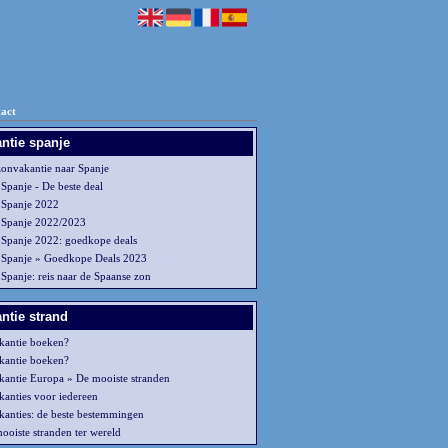
act
ntie spanje
zonvakantie naar Spanje
 Spanje - De beste deal
 Spanje 2022
 Spanje 2022/2023
 Spanje 2022: goedkope deals
 Spanje » Goedkope Deals 2023
 Spanje: reis naar de Spaanse zon
ntie strand
kantie boeken?
kantie boeken?
kantie Europa » De mooiste stranden
kanties voor iedereen
kanties: de beste bestemmingen
ooiste stranden ter wereld